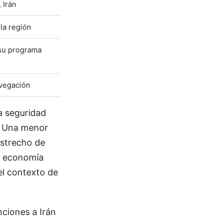
 Irán
 la región
 su programa
avegación
la seguridad
l. Una menor
estrecho de
la economía
el contexto de
nciones a Irán