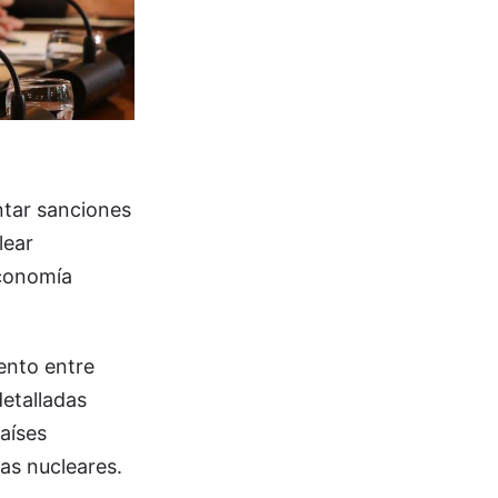
ntar sanciones
lear
economía
ento entre
etalladas
aíses
as nucleares.