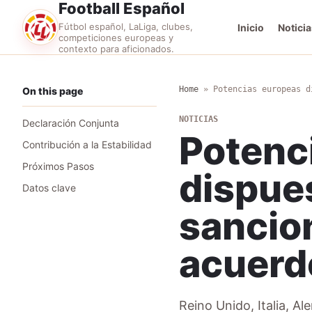
Football Español
Fútbol español, LaLiga, clubes,
Inicio
Noticia
competiciones europeas y
contexto para aficionados.
Home
»
Potencias europeas d
On this page
NOTICIAS
Declaración Conjunta
Potenc
Contribución a la Estabilidad
Próximos Pasos
dispues
Datos clave
sancion
acuerd
Reino Unido, Italia, Al