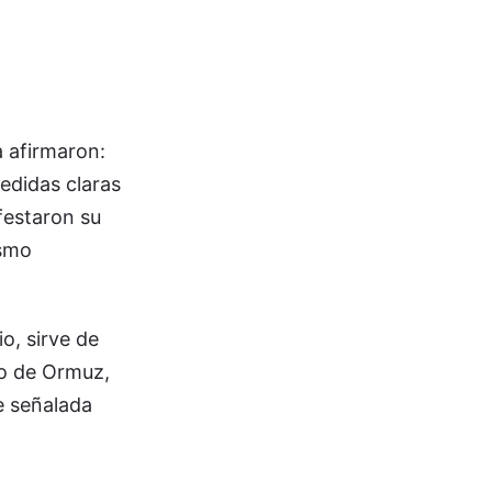
a afirmaron:
edidas claras
festaron su
ismo
o, sirve de
ho de Ormuz,
e señalada