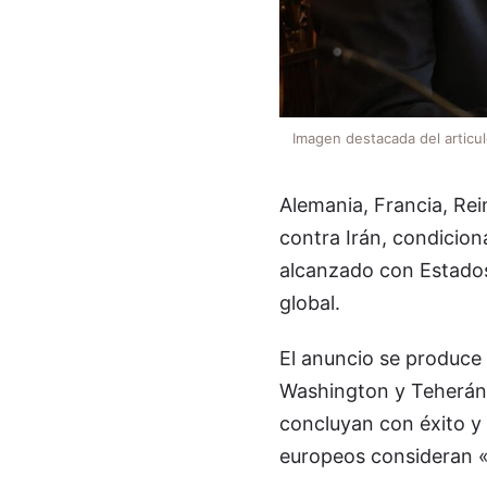
Imagen destacada del articu
Alemania, Francia, Rei
contra Irán, condicio
alcanzado con Estados
global.
El anuncio se produce
Washington y Teherán,
concluyan con éxito y 
europeos consideran «v