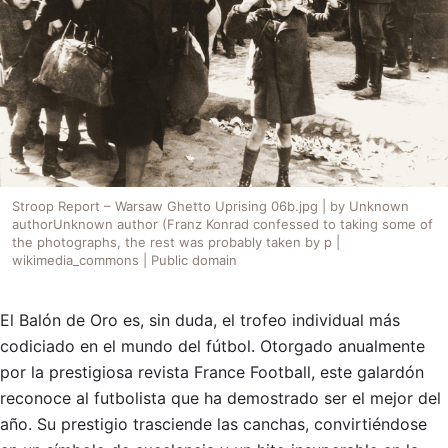
Stroop Report – Warsaw Ghetto Uprising 06b.jpg | by Unknown
authorUnknown author (Franz Konrad confessed to taking some of
the photographs, the rest was probably taken by p |
wikimedia_commons | Public domain
El Balón de Oro es, sin duda, el trofeo individual más
codiciado en el mundo del fútbol. Otorgado anualmente
por la prestigiosa revista France Football, este galardón
reconoce al futbolista que ha demostrado ser el mejor del
año. Su prestigio trasciende las canchas, convirtiéndose