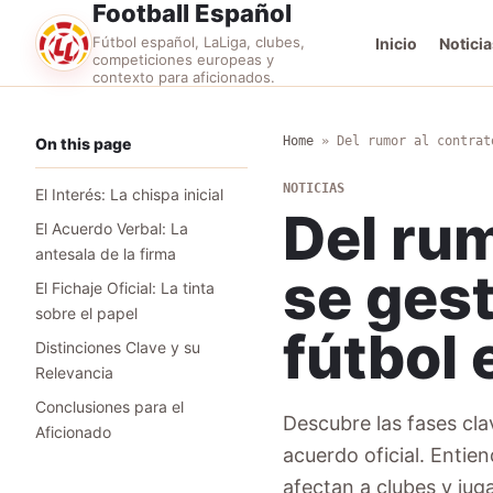
Football Español
Fútbol español, LaLiga, clubes,
Inicio
Noticia
competiciones europeas y
contexto para aficionados.
Home
»
Del rumor al contrat
On this page
NOTICIAS
El Interés: La chispa inicial
Del rum
El Acuerdo Verbal: La
antesala de la firma
se gest
El Fichaje Oficial: La tinta
sobre el papel
fútbol 
Distinciones Clave y su
Relevancia
Conclusiones para el
Descubre las fases clav
Aficionado
acuerdo oficial. Entie
afectan a clubes y jug