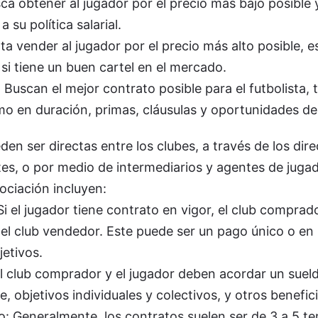
a obtener al jugador por el precio más bajo posible 
 su política salarial.
ta vender al jugador por el precio más alto posible, 
 si tiene un buen cartel en el mercado.
 Buscan el mejor contrato posible para el futbolista, 
mo en duración, primas, cláusulas y oportunidades de
en ser directas entre los clubes, a través de los dir
es, o por medio de intermediarios y agentes de juga
ociación incluyen:
 Si el jugador tiene contrato en vigor, el club compra
el club vendedor. Este puede ser un pago único o en 
jetivos.
 El club comprador y el jugador deben acordar un suel
e, objetivos individuales y colectivos, y otros benefic
o: Generalmente, los contratos suelen ser de 3 a 5 t