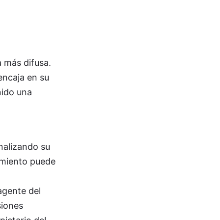
a más difusa.
encaja en su
nido una
analizando su
uimiento puede
agente del
siones