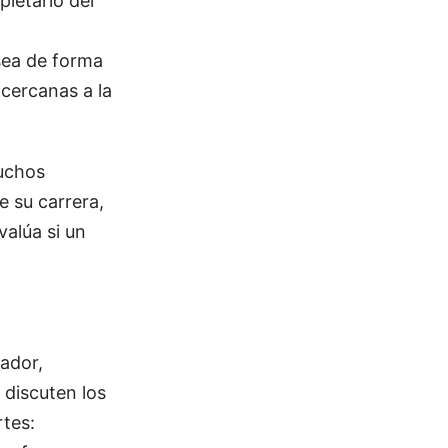
pietario del
 sea de forma
 cercanas a la
Muchos
e su carrera,
valúa si un
gador,
 discuten los
rtes: