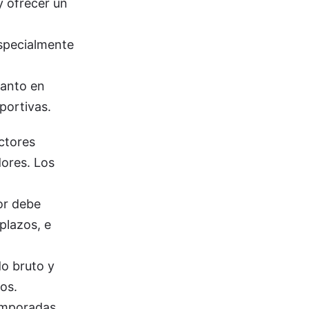
y ofrecer un
especialmente
tanto en
portivas.
ectores
dores. Los
dor debe
plazos, e
do bruto y
ios.
emporadas,