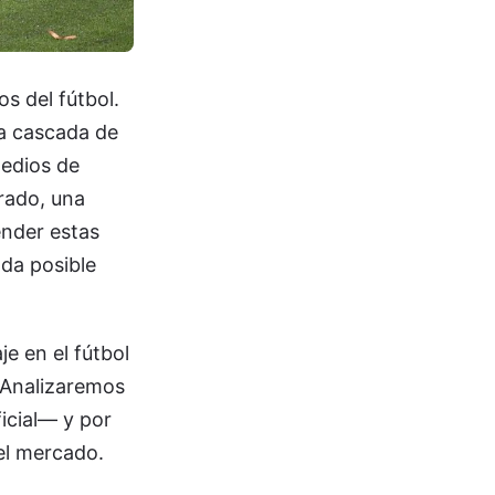
s del fútbol.
na cascada de
medios de
rado, una
ender estas
ada posible
e en el fútbol
. Analizaremos
icial— y por
el mercado.