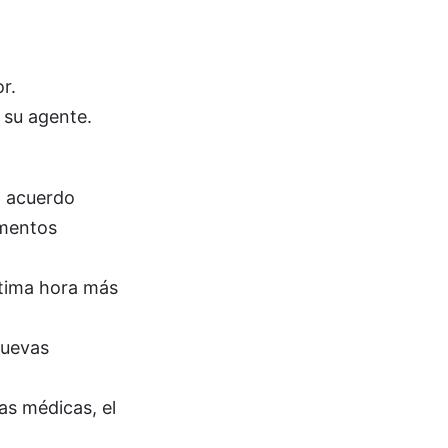
r.
 su agente.
n acuerdo
umentos
ltima hora más
nuevas
as médicas, el