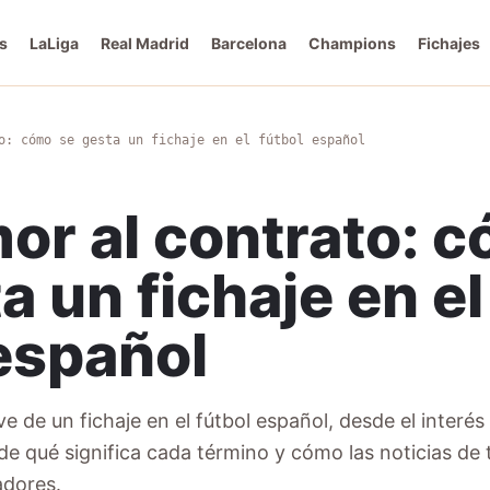
s
LaLiga
Real Madrid
Barcelona
Champions
Fichajes
o: cómo se gesta un fichaje en el fútbol español
or al contrato: 
a un fichaje en el
español
e de un fichaje en el fútbol español, desde el interés i
nde qué significa cada término y cómo las noticias de
adores.