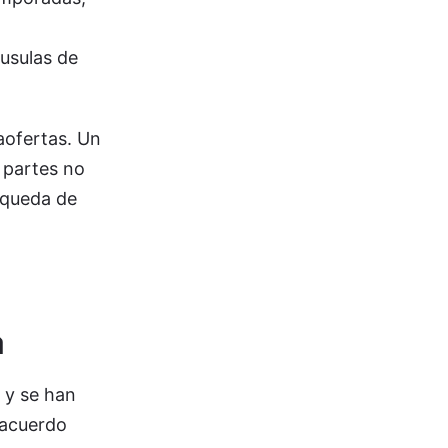
áusulas de
raofertas. Un
 partes no
squeda de
a
 y se han
«acuerdo