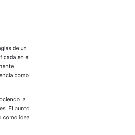
eglas de un
ficada en el
emente
olencia como
nociendo la
es. El punto
to como idea