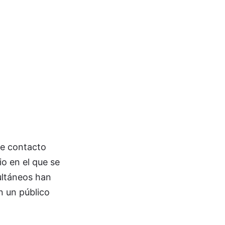
de contacto
io en el que se
ultáneos han
n un público