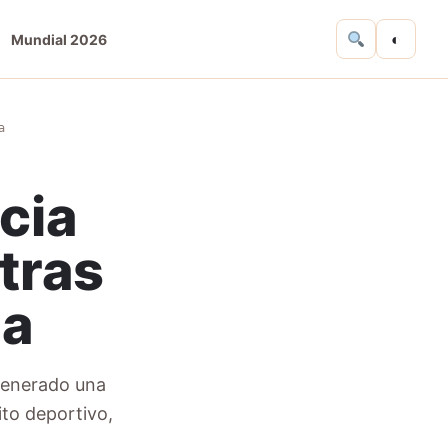
◐
Mundial 2026
a
ncia
 tras
ia
 generado una
ito deportivo,