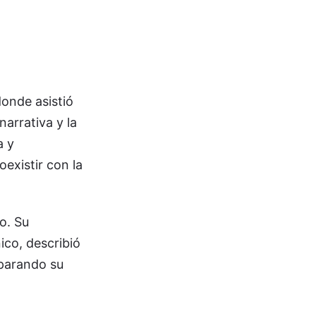
donde asistió
arrativa y la
a y
oexistir con la
o. Su
ico, describió
mparando su