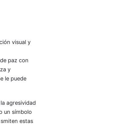
ión visual y
 de paz con
eza y
e le puede
la agresividad
mo un símbolo
nsmiten estas