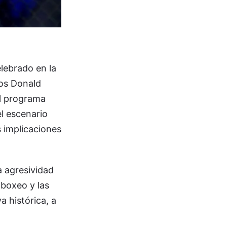
elebrado en la
os Donald
El programa
el escenario
 implicaciones
a agresividad
 boxeo y las
a histórica, a