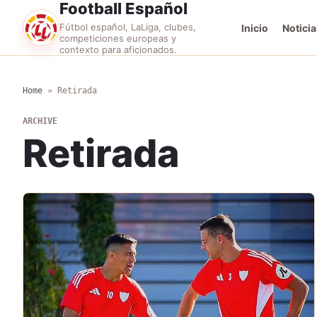
Football Español
Fútbol español, LaLiga, clubes,
Inicio
Noticia
competiciones europeas y
contexto para aficionados.
Home
»
Retirada
ARCHIVE
Retirada