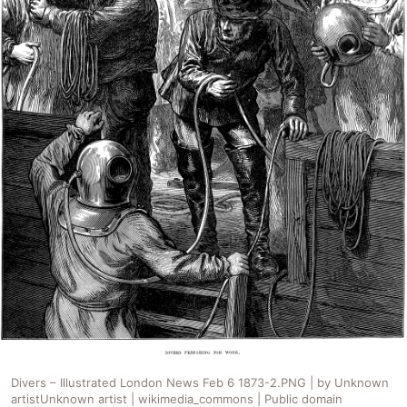
Divers – Illustrated London News Feb 6 1873-2.PNG | by Unknown
artistUnknown artist | wikimedia_commons | Public domain