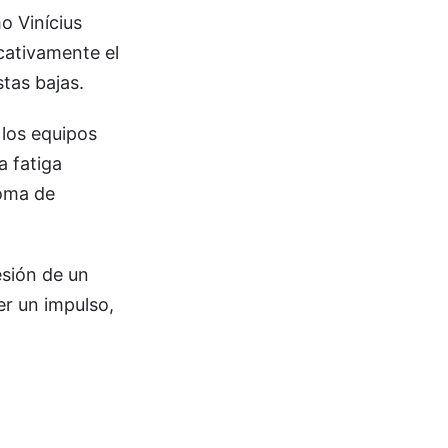
o Vinícius
cativamente el
stas bajas.
 los equipos
a fatiga
toma de
esión de un
er un impulso,