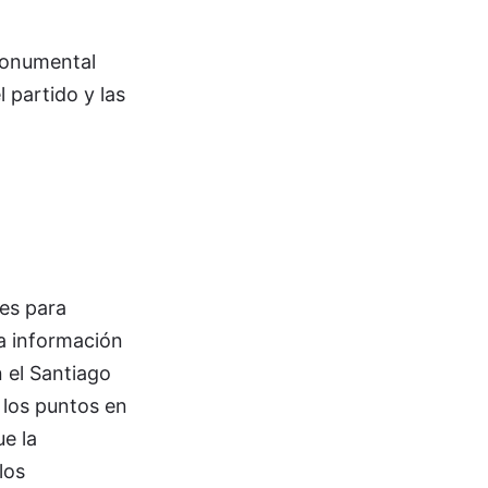
 monumental
 partido y las
tes para
la información
 el Santiago
 los puntos en
e la
los