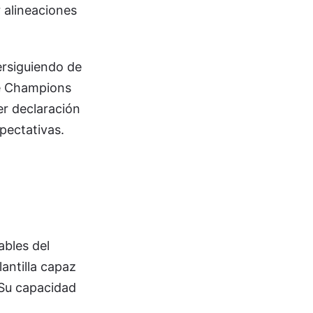
r alineaciones
ersiguiendo de
de Champions
ier declaración
xpectativas.
ables del
antilla capaz
 Su capacidad