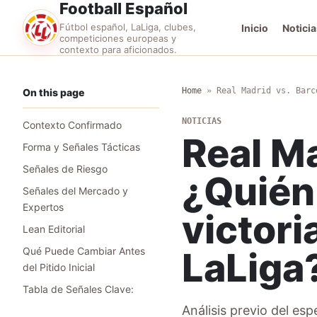
Football Español
Fútbol español, LaLiga, clubes,
Inicio
Noticia
competiciones europeas y
contexto para aficionados.
Home
»
Real Madrid vs. Barc
On this page
NOTICIAS
Contexto Confirmado
Real Ma
Forma y Señales Tácticas
Señales de Riesgo
¿Quién 
Señales del Mercado y
Expertos
victori
Lean Editorial
Qué Puede Cambiar Antes
LaLiga
del Pitido Inicial
Tabla de Señales Clave:
Análisis previo del es