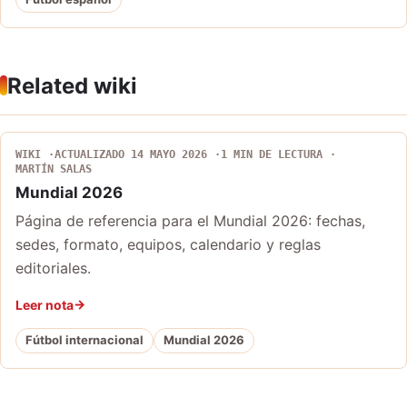
Related wiki
WIKI
ACTUALIZADO 14 MAYO 2026
1 MIN DE LECTURA
MARTÍN SALAS
Mundial 2026
Página de referencia para el Mundial 2026: fechas,
sedes, formato, equipos, calendario y reglas
editoriales.
Leer nota
Fútbol internacional
Mundial 2026