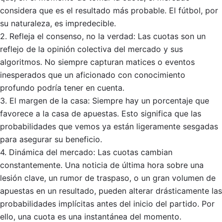
considera que es el resultado más probable. El fútbol, por
su naturaleza, es impredecible.
2. Refleja el consenso, no la verdad: Las cuotas son un
reflejo de la opinión colectiva del mercado y sus
algoritmos. No siempre capturan matices o eventos
inesperados que un aficionado con conocimiento
profundo podría tener en cuenta.
3. El margen de la casa: Siempre hay un porcentaje que
favorece a la casa de apuestas. Esto significa que las
probabilidades que vemos ya están ligeramente sesgadas
para asegurar su beneficio.
4. Dinámica del mercado: Las cuotas cambian
constantemente. Una noticia de última hora sobre una
lesión clave, un rumor de traspaso, o un gran volumen de
apuestas en un resultado, pueden alterar drásticamente las
probabilidades implícitas antes del inicio del partido. Por
ello, una cuota es una instantánea del momento.