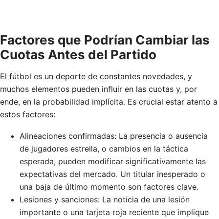
Factores que Podrían Cambiar las
Cuotas Antes del Partido
El fútbol es un deporte de constantes novedades, y
muchos elementos pueden influir en las cuotas y, por
ende, en la probabilidad implícita. Es crucial estar atento a
estos factores:
Alineaciones confirmadas: La presencia o ausencia
de jugadores estrella, o cambios en la táctica
esperada, pueden modificar significativamente las
expectativas del mercado. Un titular inesperado o
una baja de último momento son factores clave.
Lesiones y sanciones: La noticia de una lesión
importante o una tarjeta roja reciente que implique