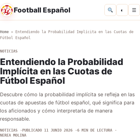
Football Español
◐
☰
Home
»
Entendiendo la Probabilidad Implícita en las Cuotas de
Fútbol Español
NOTICIAS
Entendiendo la Probabilidad
Implícita en las Cuotas de
Fútbol Español
Descubre cómo la probabilidad implícita se refleja en las
cuotas de apuestas de fútbol español, qué significa para
los aficionados y cómo interpretarla de manera
responsable.
NOTICIAS
PUBLICADO 11 JUNIO 2026
6 MIN DE LECTURA
NEREA MOLINA