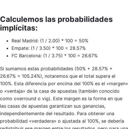
Calculemos las probabilidades
implícitas:
Real Madrid: (1 / 2.00) * 100 = 50%
Empate: (1 / 3.50) * 100 = 28.57%
FC Barcelona: (1 / 3.75) * 100 = 26.67%
Si sumamos estas probabilidades (50% + 28.57% +
26.67% = 105.24%), notaremos que el total supera el
100%. Esta diferencia por encima del 100% es el «margen»
o «ventaja» de la casa de apuestas (también conocido
como overround o vig). Este margen es la forma en que
las casas de apuestas garantizan sus ganancias,
independientemente del resultado. Para obtener una
probabilidad «verdadera» o ajustada al 100%, se debería
redistribuir ese margen entre los resultados, pero para una