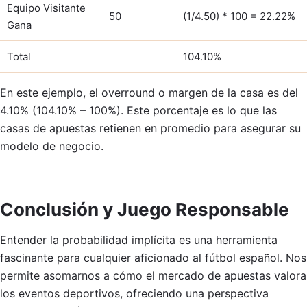
Equipo Visitante
50
(1/4.50) * 100 = 22.22%
Gana
Total
104.10%
En este ejemplo, el overround o margen de la casa es del
4.10% (104.10% – 100%). Este porcentaje es lo que las
casas de apuestas retienen en promedio para asegurar su
modelo de negocio.
Conclusión y Juego Responsable
Entender la probabilidad implícita es una herramienta
fascinante para cualquier aficionado al fútbol español. Nos
permite asomarnos a cómo el mercado de apuestas valora
los eventos deportivos, ofreciendo una perspectiva