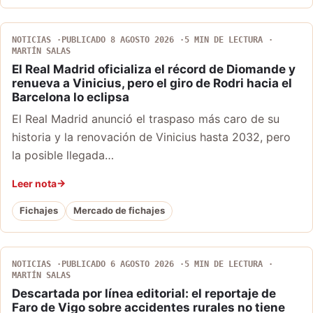
NOTICIAS
PUBLICADO 8 AGOSTO 2026
5 MIN DE LECTURA
MARTÍN SALAS
El Real Madrid oficializa el récord de Diomande y
renueva a Vinicius, pero el giro de Rodri hacia el
Barcelona lo eclipsa
El Real Madrid anunció el traspaso más caro de su
historia y la renovación de Vinicius hasta 2032, pero
la posible llegada…
Leer nota
Fichajes
Mercado de fichajes
NOTICIAS
PUBLICADO 6 AGOSTO 2026
5 MIN DE LECTURA
MARTÍN SALAS
Descartada por línea editorial: el reportaje de
Faro de Vigo sobre accidentes rurales no tiene