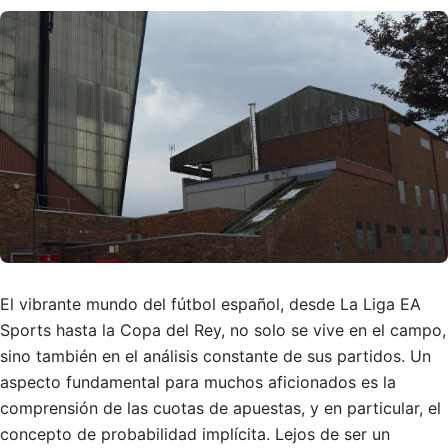
El vibrante mundo del fútbol español, desde La Liga EA
Sports hasta la Copa del Rey, no solo se vive en el campo,
sino también en el análisis constante de sus partidos. Un
aspecto fundamental para muchos aficionados es la
comprensión de las cuotas de apuestas, y en particular, el
concepto de probabilidad implícita. Lejos de ser un