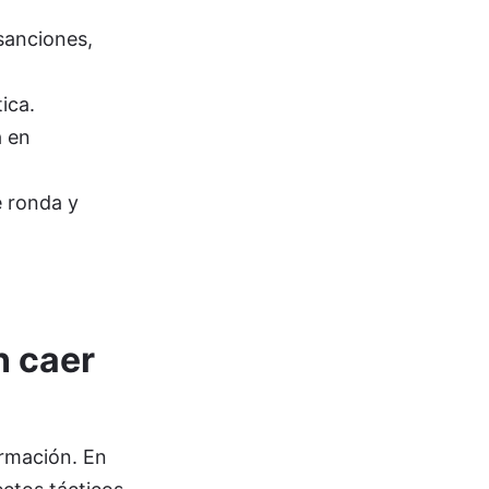
 sanciones,
ica.
a en
e ronda y
n caer
irmación. En