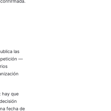
 confirmada.
ublica las
mpetición —
rios
nización
l: hay que
decisión
 una fecha de