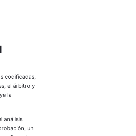
l
s codificadas,
, el árbitro y
ye la
 análisis
probación, un