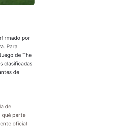
onfirmado por
va. Para
e Juego de The
s clasificadas
antes de
da de
a qué parte
ente oficial