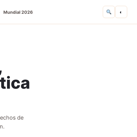
◐
Mundial 2026
,
tica
hechos de
n.