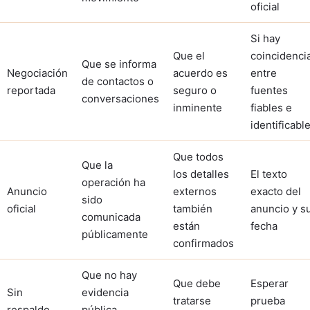
oficial
Si hay
Que el
coincidenci
Que se informa
Negociación
acuerdo es
entre
de contactos o
reportada
seguro o
fuentes
conversaciones
inminente
fiables e
identificabl
Que todos
Que la
los detalles
El texto
operación ha
Anuncio
externos
exacto del
sido
oficial
también
anuncio y s
comunicada
están
fecha
públicamente
confirmados
Que no hay
Que debe
Esperar
Sin
evidencia
tratarse
prueba
respaldo
pública