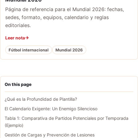
Página de referencia para el Mundial 2026: fechas,
sedes, formato, equipos, calendario y reglas
editoriales.
Leer nota
Fútbol internacional
Mundial 2026
On this page
¿Qué es la Profundidad de Plantilla?
El Calendario Exigente: Un Enemigo Silencioso
Tabla 1: Comparativa de Partidos Potenciales por Temporada
(Ejemplo)
Gestión de Cargas y Prevención de Lesiones