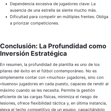
Dependencia excesiva de jugadores clave: La
ausencia de una estrella se siente mucho más.
Dificultad para competir en múltiples frentes: Obliga
a priorizar competiciones.
Conclusión: La Profundidad como
Inversión Estratégica
En resumen, la profundidad de plantilla es uno de los
pilares del éxito en el fútbol contemporáneo. No es
simplemente contar con «muchos» jugadores, sino con
«buenos» jugadores en cada puesto, capaces de rendir al
máximo cuando se les necesita. Permite la gestión
eficiente de las cargas físicas, minimiza el riesgo de
lesiones, ofrece flexibilidad táctica y, en última instancia,
eleva el techo competitivo de un equipo, capacitándolo