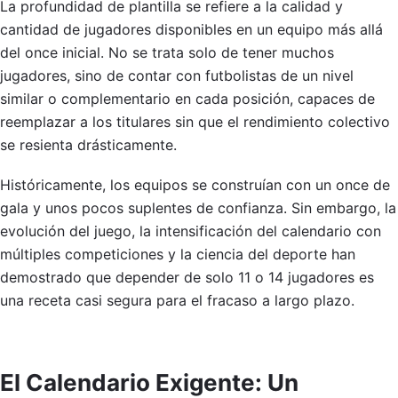
La profundidad de plantilla se refiere a la calidad y
cantidad de jugadores disponibles en un equipo más allá
del once inicial. No se trata solo de tener muchos
jugadores, sino de contar con futbolistas de un nivel
similar o complementario en cada posición, capaces de
reemplazar a los titulares sin que el rendimiento colectivo
se resienta drásticamente.
Históricamente, los equipos se construían con un once de
gala y unos pocos suplentes de confianza. Sin embargo, la
evolución del juego, la intensificación del calendario con
múltiples competiciones y la ciencia del deporte han
demostrado que depender de solo 11 o 14 jugadores es
una receta casi segura para el fracaso a largo plazo.
El Calendario Exigente: Un