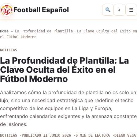
Football Español
◐
☰
Home
»
La Profundidad de Plantilla: La Clave Oculta del Éxito en
el Fútbol Moderno
NOTICIAS
La Profundidad de Plantilla: La
Clave Oculta del Éxito en el
Fútbol Moderno
Analizamos cómo la profundidad de plantilla no es solo un
lujo, sino una necesidad estratégica que redefine el techo
competitivo de los equipos en La Liga y Europa,
enfrentando calendarios exigentes y la amenaza constante
de lesiones.
NOTICIAS
PUBLICADO 11 JUNIO 2026
6 MIN DE LECTURA
DIEGO VEGA