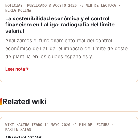
NOTICIAS
PUBLICADO 3 AGOSTO 2026
5 MIN DE LECTURA
NEREA MOLINA
La sostenibilidad económica y el control
financiero en LaLiga: radiografía del límite
salarial
Analizamos el funcionamiento real del control
económico de LaLiga, el impacto del límite de coste
de plantilla en los clubes españoles y…
Leer nota
Related wiki
WIKI
ACTUALIZADO 14 MAYO 2026
1 MIN DE LECTURA
MARTÍN SALAS
Mundial 2026