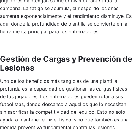
jugadores mantengan su mejor nivel durante toda la
campaña. La fatiga se acumula, el riesgo de lesiones
aumenta exponencialmente y el rendimiento disminuye. Es
aquí donde la profundidad de plantilla se convierte en la
herramienta principal para los entrenadores.
Gestión de Cargas y Prevención de
Lesiones
Uno de los beneficios más tangibles de una plantilla
profunda es la capacidad de gestionar las cargas físicas
de los jugadores. Los entrenadores pueden rotar a sus
futbolistas, dando descanso a aquellos que lo necesitan
sin sacrificar la competitividad del equipo. Esto no solo
ayuda a mantener el nivel físico, sino que también es una
medida preventiva fundamental contra las lesiones.