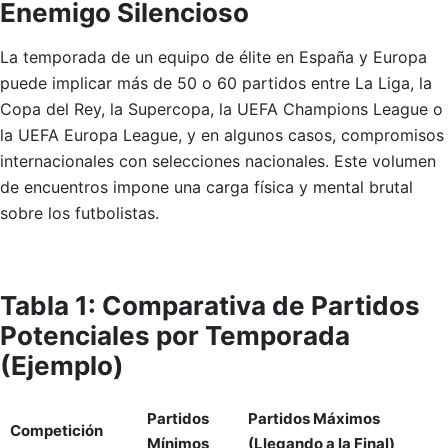
Enemigo Silencioso
La temporada de un equipo de élite en España y Europa
puede implicar más de 50 o 60 partidos entre La Liga, la
Copa del Rey, la Supercopa, la UEFA Champions League o
la UEFA Europa League, y en algunos casos, compromisos
internacionales con selecciones nacionales. Este volumen
de encuentros impone una carga física y mental brutal
sobre los futbolistas.
Tabla 1: Comparativa de Partidos
Potenciales por Temporada
(Ejemplo)
Partidos
Partidos Máximos
Competición
Mínimos
(Llegando a la Final)