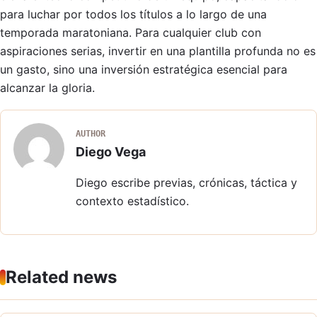
para luchar por todos los títulos a lo largo de una
temporada maratoniana. Para cualquier club con
aspiraciones serias, invertir en una plantilla profunda no es
un gasto, sino una inversión estratégica esencial para
alcanzar la gloria.
AUTHOR
Diego Vega
Diego escribe previas, crónicas, táctica y
contexto estadístico.
Related news