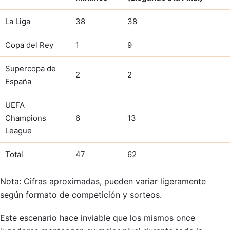
La Liga
38
38
Copa del Rey
1
9
Supercopa de
2
2
España
UEFA
Champions
6
13
League
Total
47
62
Nota: Cifras aproximadas, pueden variar ligeramente
según formato de competición y sorteos.
Este escenario hace inviable que los mismos once