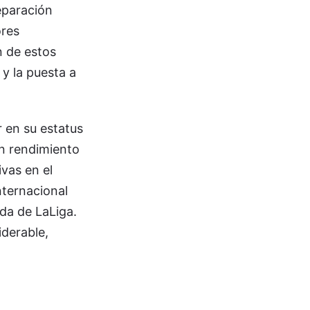
eparación
ores
n de estos
 y la puesta a
 en su estatus
un rendimiento
ivas en el
nternacional
ada de LaLiga.
iderable,