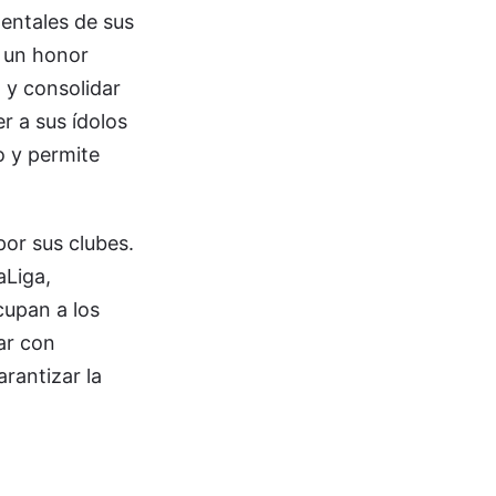
entales de sus
s un honor
 y consolidar
er a sus ídolos
o y permite
por sus clubes.
aLiga,
cupan a los
ar con
rantizar la