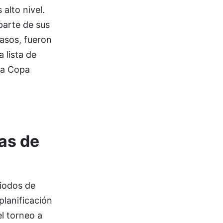
alto nivel.
parte de sus
asos, fueron
 lista de
 la Copa
las de
iodos de
planificación
el torneo a