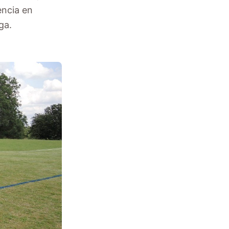
encia en
ga.