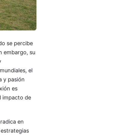
do se percibe
in embargo, su
y
 mundiales, el
a y pasión
xión es
el impacto de
 radica en
s estrategias