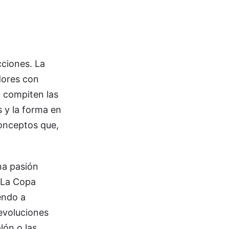
cciones. La
dores con
o compiten las
s y la forma en
conceptos que,
na pasión
 La Copa
endo a
evoluciones
lón o las