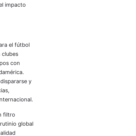
 el impacto
ra el fútbol
 clubes
ipos con
damérica.
dispararse y
ias,
nternacional.
filtro
rutinio global
alidad