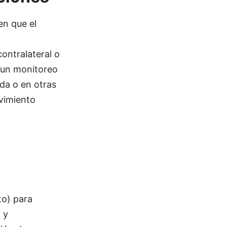
en que el
ontralateral o
 un monitoreo
ada o en otras
ovimiento
to) para
 y