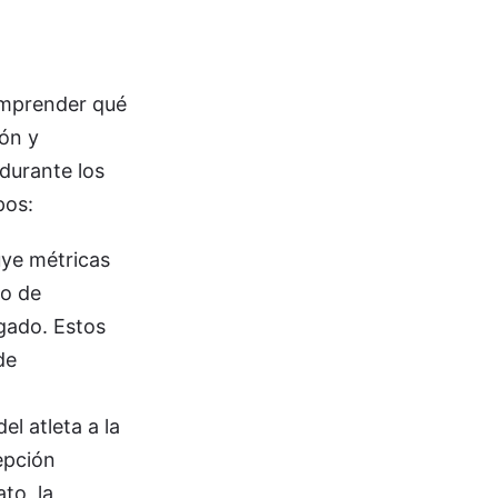
comprender qué
ión y
 durante los
pos:
uye métricas
ro de
ugado. Estos
de
el atleta a la
epción
to, la