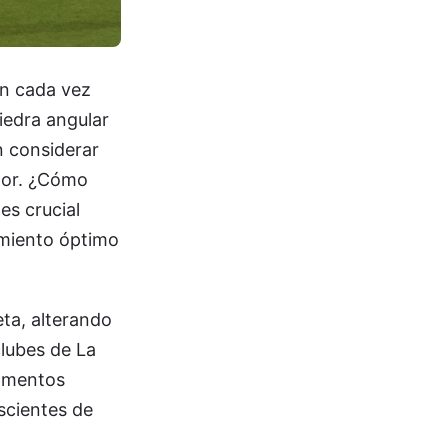
on cada vez
iedra angular
n considerar
ador. ¿Cómo
es crucial
dimiento óptimo
eta, alterando
clubes de La
tamentos
scientes de