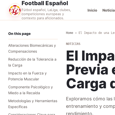
Football Español
Fútbol español, LaLiga, clubes,
Inicio
Noticia
competiciones europeas y
contexto para aficionados.
Home
»
El Impacto de una Le
On this page
NOTICIAS
Alteraciones Biomecánicas y
El Impa
Compensaciones
Reducción de la Tolerancia a
Previa 
la Carga
Impacto en la Fuerza y
Carga d
Potencia Muscular
Componente Psicológico y
Miedo a la Recaída
Exploramos cómo las le
Metodologías y Herramientas
entrenamiento y compet
Específicas
rendimiento.
Consideraciones Clave para