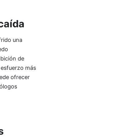
caída
frido una
edo
ibición de
 esfuerzo más
uede ofrecer
cólogos
s