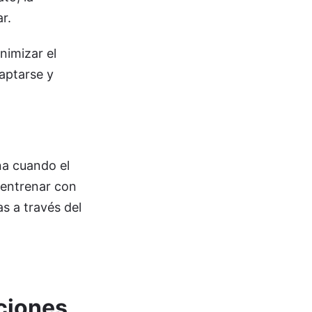
r.
nimizar el
daptarse y
na cuando el
 entrenar con
s a través del
ciones