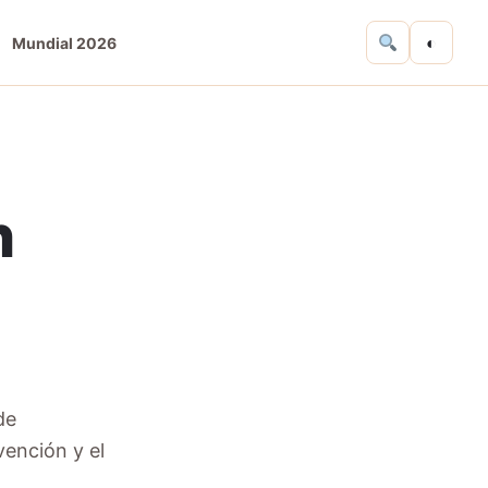
◐
Mundial 2026
n
de
vención y el