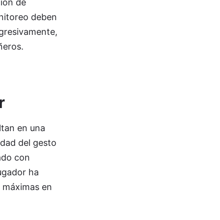
ción de
onitoreo deben
ogresivamente,
ñeros.
r
ultan en una
idad del gesto
nado con
jugador ha
as máximas en