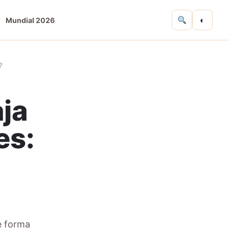
◐
Mundial 2026
?
aja
es:
e forma