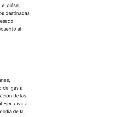
el diésel
os destinadas
resado
scuento al
anas,
o del gas a
ación de las
l Ejecutivo a
 media de la