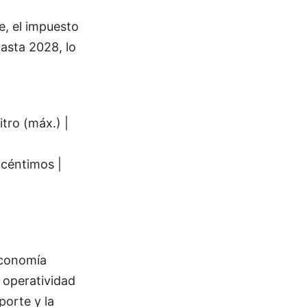
e, el impuesto
hasta 2028, lo
itro (máx.) |
|
 céntimos |
 economía
 operatividad
orte y la