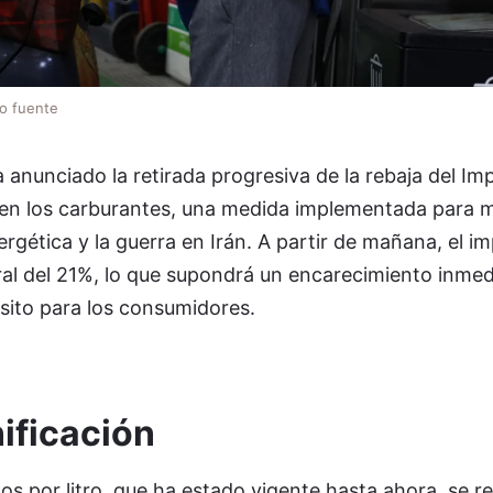
lo fuente
 anunciado la retirada progresiva de la rebaja del I
 en los carburantes, una medida implementada para mi
ergética y la guerra en Irán. A partir de mañana, el i
ral del 21%, lo que supondrá un encarecimiento inmed
ósito para los consumidores.
nificación
s por litro, que ha estado vigente hasta ahora, se r