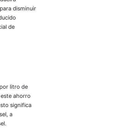
para disminuir
educido
ial de
or litro de
 este ahorro
sto significa
el, a
el.