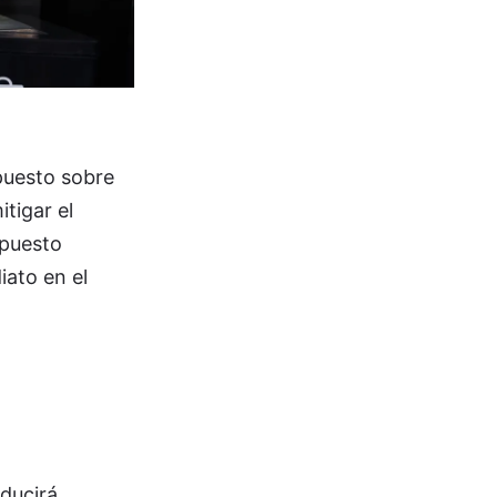
mpuesto sobre
tigar el
mpuesto
iato en el
educirá