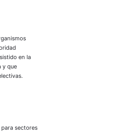
organismos
oridad
istido en la
a y que
lectivas.
 para sectores