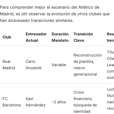
Para comprender mejor el escenario del Atlético de
Madrid, es útil observar la evolución de otros clubes que
han atravesado transiciones similares.
Entrenador
Duración
Transición
Res
Club
Actual
Mandato
Clave
Inm
Títu
Reconstrucción
Cha
Real
Carlo
de plantilla,
Variable
Lea
Madrid
Ancelotti
relevo
com
generacional
sos
Luc
Crisis
títu
FC
Xavi
financiera,
~2 años
nac
Barcelona
Hernández
búsqueda de
rec
identidad