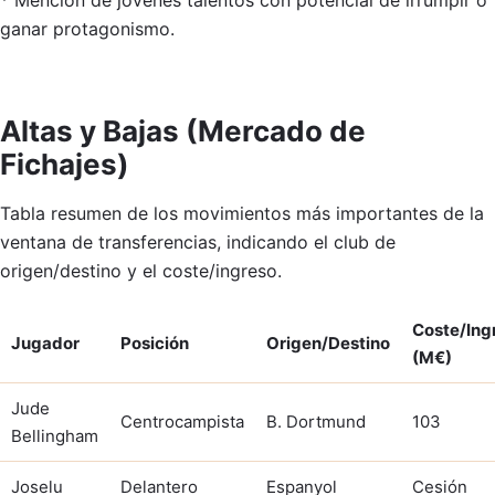
* Mención de jóvenes talentos con potencial de irrumpir o
ganar protagonismo.
Altas y Bajas (Mercado de
Fichajes)
Tabla resumen de los movimientos más importantes de la
ventana de transferencias, indicando el club de
origen/destino y el coste/ingreso.
Coste/Ing
Jugador
Posición
Origen/Destino
(M€)
Jude
Centrocampista
B. Dortmund
103
Bellingham
Joselu
Delantero
Espanyol
Cesión