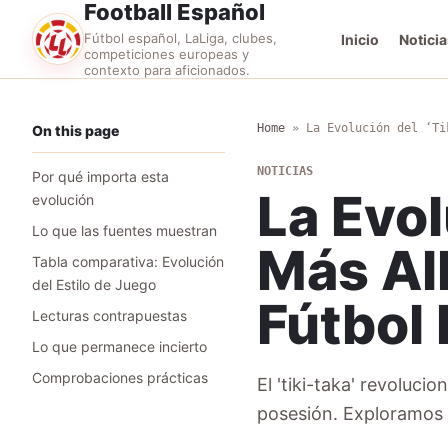
Football Español
Fútbol español, LaLiga, clubes,
Inicio
Noticia
competiciones europeas y
contexto para aficionados.
Home
»
La Evolución del ‘Ti
On this page
NOTICIAS
Por qué importa esta
La Evol
evolución
Lo que las fuentes muestran
Más All
Tabla comparativa: Evolución
del Estilo de Juego
Fútbol
Lecturas contrapuestas
Lo que permanece incierto
Comprobaciones prácticas
El 'tiki-taka' revoluci
posesión. Exploramos 