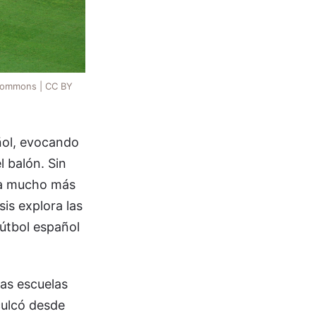
a_commons | CC BY
añol, evocando
 balón. Sin
fía mucho más
is explora las
fútbol español
las escuelas
culcó desde