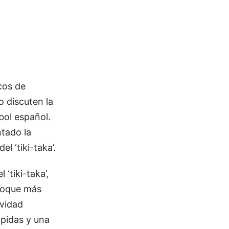
cos de
 discuten la
bol español.
tado la
l ‘tiki-taka’.
‘tiki-taka’,
nfoque más
ividad
ápidas y una