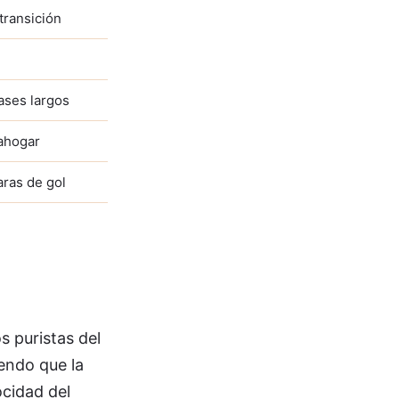
 transición
ases largos
 ahogar
aras de gol
s puristas del
iendo que la
ocidad del