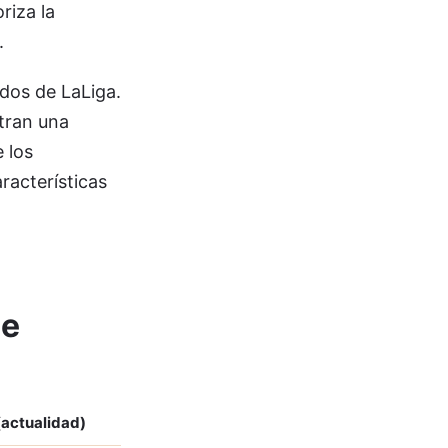
riza la
.
idos de LaLiga.
tran una
 los
racterísticas
de
(actualidad)