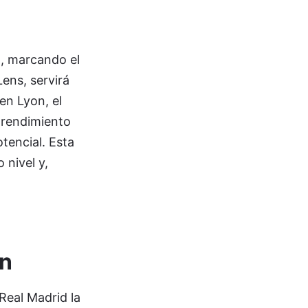
o, marcando el
Lens, servirá
en Lyon, el
 rendimiento
tencial. Esta
 nivel y,
ón
 Real Madrid la