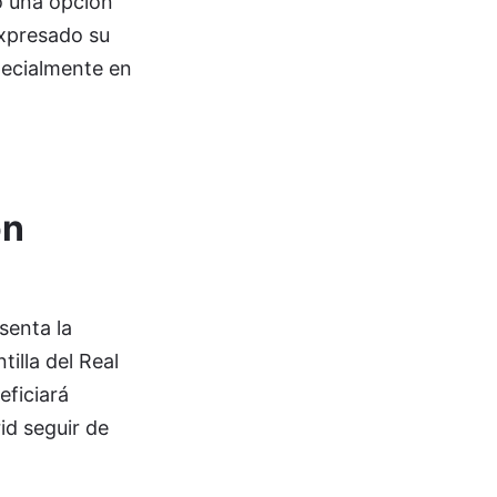
o una opción
expresado su
pecialmente en
ón
senta la
illa del Real
eficiará
id seguir de