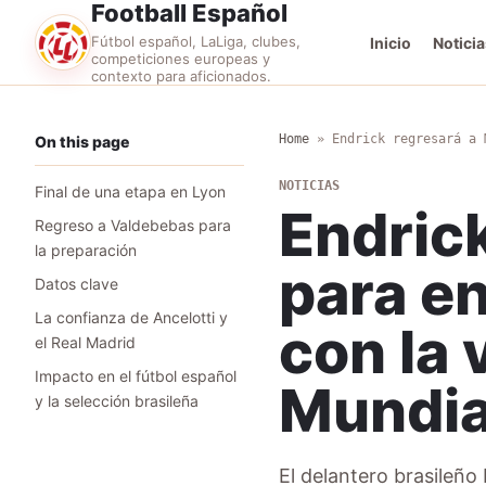
Football Español
Fútbol español, LaLiga, clubes,
Inicio
Noticia
competiciones europeas y
contexto para aficionados.
Home
»
Endrick regresará a 
On this page
NOTICIAS
Final de una etapa en Lyon
Endric
Regreso a Valdebebas para
la preparación
para e
Datos clave
La confianza de Ancelotti y
con la 
el Real Madrid
Impacto en el fútbol español
Mundia
y la selección brasileña
El delantero brasileño