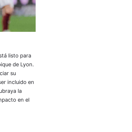
tá listo para
pique de Lyon.
ciar su
er incluido en
ubraya la
impacto en el