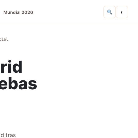
◐
Mundial 2026
dial
rid
bebas
d tras