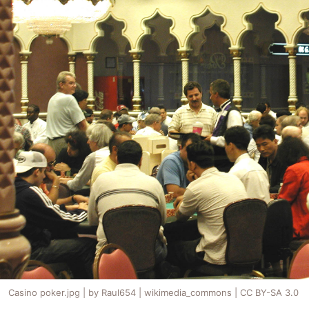
Casino poker.jpg | by Raul654 | wikimedia_commons | CC BY-SA 3.0