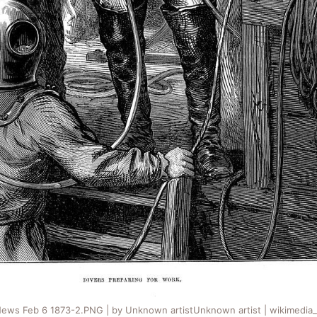
 News Feb 6 1873-2.PNG | by Unknown artistUnknown artist | wikimedia