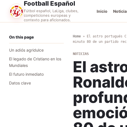
Football Español
Fútbol español, LaLiga, clubes,
Inicio
Noticia
competiciones europeas y
contexto para aficionados.
Home
»
El astro portugués C
On this page
minuto 80 de un partido rec
Un adiós agridulce
NOTICIAS
El legado de Cristiano en los
El astr
Mundiales
El futuro inmediato
Ronaldo
Datos clave
profund
emoció