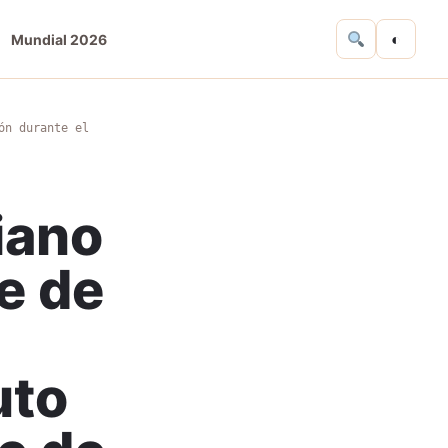
◐
Mundial 2026
ón durante el
iano
e de
uto