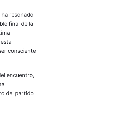
, ha resonado
le final de la
xima
 esta
 ser consciente
del encuentro,
na
to del partido