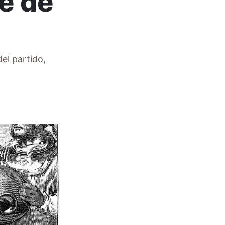
e de
el partido,