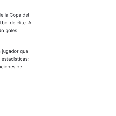
de la Copa del
bol de élite. A
do goles
un jugador que
 estadísticas;
aciones de