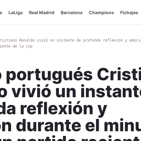
s
LaLiga
Real Madrid
Barcelona
Champions
Fichajes
ristiano Ronaldo vivió un instante de profunda reflexión y emoci
iente de la Cop
o portugués Crist
 vivió un instant
a reflexión y
n durante el min