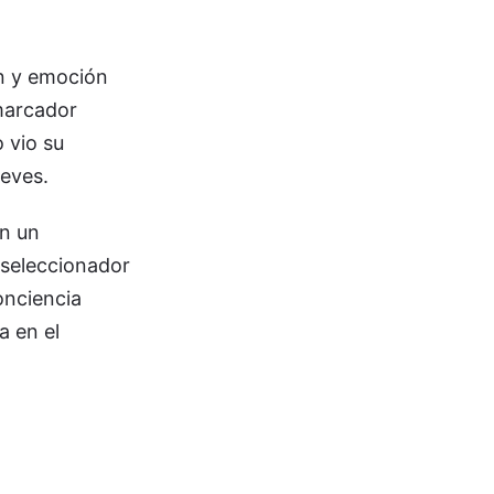
ón y emoción
marcador
 vio su
eves.
on un
 seleccionador
onciencia
a en el