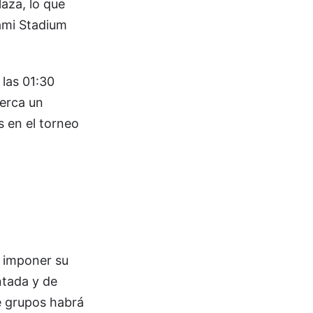
aza, lo que
iami Stadium
 las 01:30
cerca un
 en el torneo
á imponer su
ntada y de
e grupos habrá