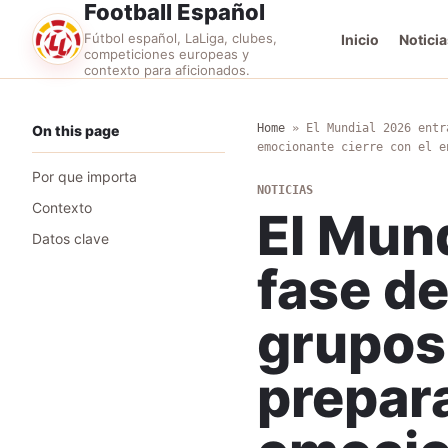
Football Español
Fútbol español, LaLiga, clubes,
Inicio
Noticia
competiciones europeas y
contexto para aficionados.
Home
»
El Mundial 2026 entr
On this page
emocionante cierre con el e
Por que importa
NOTICIAS
Contexto
El Mund
Datos clave
fase de
grupos,
prepar