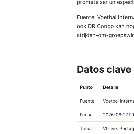
promete ser un espectá
Fuente: Voetbal Intern
ook DR Congo kan nog 
strijden-om-groepswi
Datos clave
Punto
Detalle
Fuente
Voetbal Intern
Fecha
2026-06-27T0
Tema
VI Live: Portu