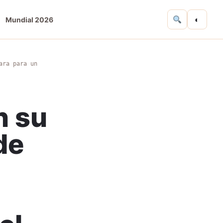
◐
Mundial 2026
ara para un
n su
de