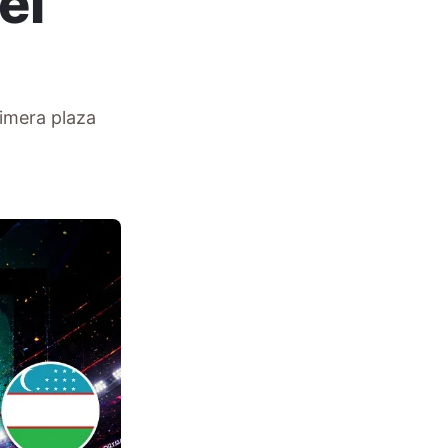
el
rimera plaza