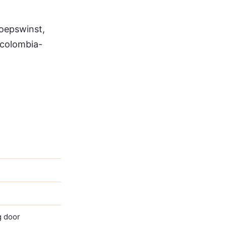
roepswinst,
-colombia-
g door