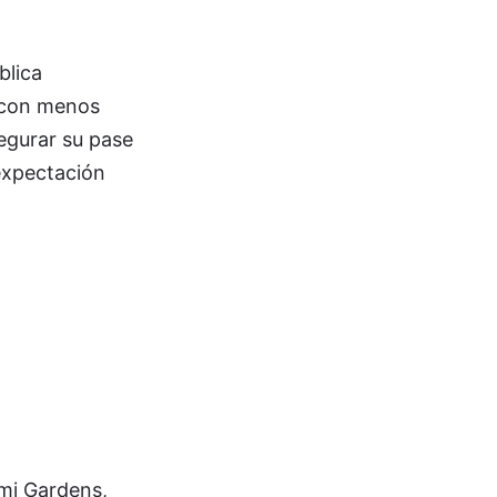
blica
 con menos
segurar su pase
expectación
ami Gardens,