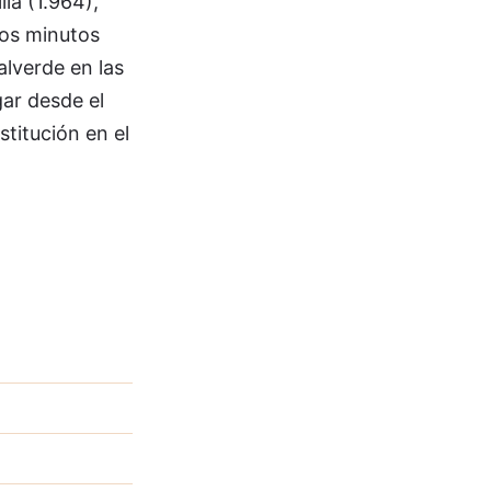
la (1.964),
los minutos
alverde en las
gar desde el
stitución en el