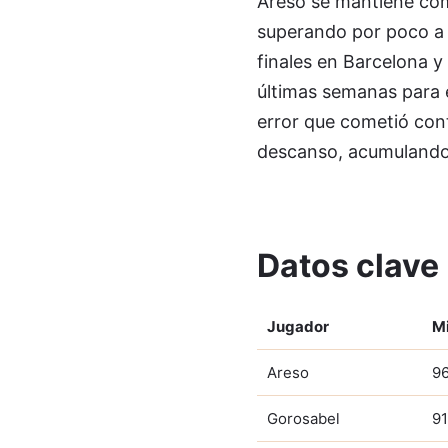
Areso se mantiene como
superando por poco a G
finales en Barcelona y
últimas semanas para el
error que cometió contr
descanso, acumulando 
Datos clave
Jugador
M
Areso
9
Gorosabel
9